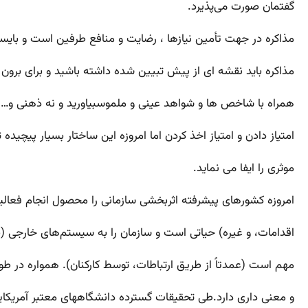
گفتمان صورت می‌پذیرد.
مذاکره در جهت تأمین نیازها ، رضایت و منافع طرفین است و بایستی
مذاکره باید نقشه ای از پیش تبیین شده داشته باشید و برای برون ر
همراه با شاخص ها و شواهد عینی و ملموسبیاورید و نه ذهنی و…. هم
امتیاز دادن و امتیاز اخذ کردن اما امروزه این ساختار بسیار پیچ
موثری را ایفا می نماید.
امروزه کشورهای پیشرفته اثربخشی سازمانی را محصول انجام فعالیت
اقدامات، و غیره) حیاتی است و سازمان را به سیستم‌های خارجی (با
مهم است (عمدتاً از طریق ارتباطات، توسط کارکنان). همواره در ط
و معنی داری دارد.طی تحقیقات گسترده دانشگاههای معتبر آمریکایی بیش از ۸۵% از دلایل عدم توفیق در کسب نتیجه به دلیل عدم آشنایی افراد با مهارت‌های ارتباط