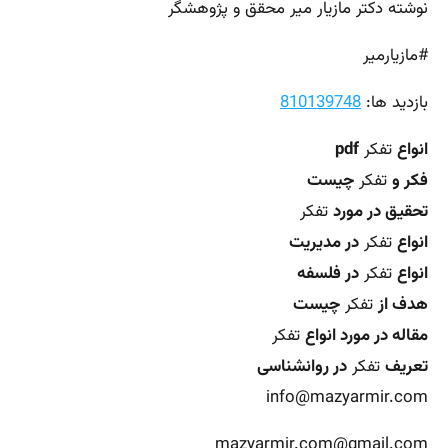
نوشته دکتر مازیار میر محقق و پژوهشگر
#مازیارمیر
بازدید ها:
810139748
انواع
تفکر
pdf
فکر و
تفکر
چیست
تحقیق در مورد
تفکر
انواع
تفکر
در مدیریت
انواع
تفکر
در فلسفه
هدف از
تفکر
چیست
مقاله در مورد انواع
تفکر
تعریف
تفکر
در روانشناسی
info@mazyarmir.com
mazyarmir.com@gmail.com