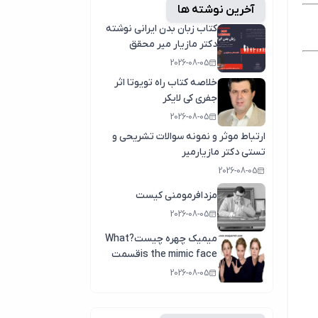
آخرین نوشته ها
کتاب زبان بدن ایرانی نوشته
دکتر مازیار میر محقق
وپژوهشگر زبان بدن
2026-08-05
خلاصه کتاب راه تویوتا اثر
جفری کی لایکر
2026-08-05
ارتباط موثر و نمونه سوالات تشریحی و
تستی دکتر مازیارمیر
2026-08-05
مزدافرمومنی کیست
2026-08-05
میمیک چهره چیست?What
is the mimic faceقسمت
اول
2026-08-05