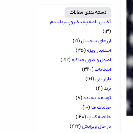
دسته بندی مقالات
آخرین نامه به دختروپسردلبندم
(13)
ارزهای دیجیتال
(21)
اسلایدر ویژه
(35)
اصول و فنون مذاکره
(152)
انتخابات
(320)
بازاریابی
(161)
برند
(4)
توسعه دهنده
(8)
خدمات ها
(10)
خلاصه کتاب
(140)
در حال ویرایش
(422)