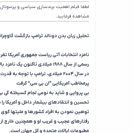
لطفا فیلم اهمیت برندسازی سیاسی و پرسونال بر
مشاهده فرمایید.
تحلیل زبان بدن دونالد ترامپ بازگشت گاوچر
نامزد انتخابات آتی ریاست جمهوری آمریکا تقریب
رسمی از سال ۱۹۸۸ میلادی تاکنون یک نامزد بالقوه برای انتخابات ریاست جمهوری آمریکا است.
در سال ۲۰۰۴ میلادی، ترامپ با توجه به قدرت مضاعف رسانه تصمیم به راه اندازی یک سریال تلویزیونی در شبکه
پرمخاطب آمریکایی “ان بی سی” گرفت
بی پروایی و شاید به نوعی لجام گسیخته گی بی
تحسین و انتقادهای بیشمار داخل و آمریکا را 
توهین نمودن به افراد کشورها و ملیتها گوی 
رفتارهای عجیب و غریب او و همچنین خارج از 
مطبوعات ایالات متحده و کل جهان است.