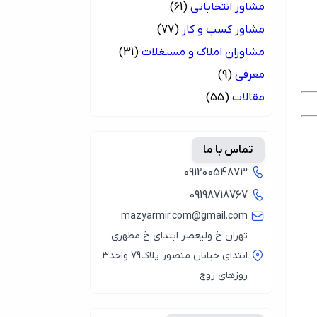
مشاور انتخاباتی
(61)
مشاور کسب و کار
(77)
مشاوران املاک و مستغلات
(31)
معرفی
(9)
مقالات
(55)
تماس با ما
09120054873
09198718767
mazyarmir.com@gmail.com
تهران خ ولیعصر ابتدای خ مطهری
ابتدای خیابان منصور پلاک79 واحد3
روزهای زوج