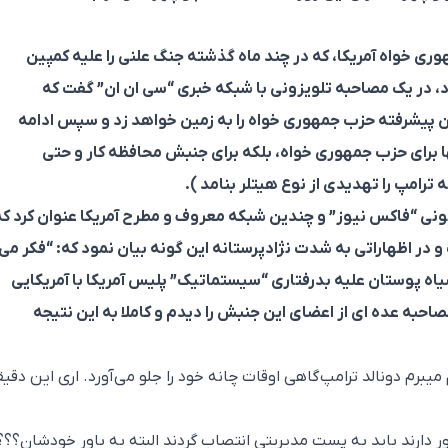
 خواه آمریکا، که در چند ماه گذشته جنگ علنی را علیه کمپین
ود، در یک مصاحبه تلویزونی با شبکه خبری “سی ان ان” گفت که
پیشرفته حزب جمهوری خواه را به زمین خواهد زد و سپس ادامه
ها برای حزب جمهوری خواه، بلکه برای جنبش محافظه کار و حتی
 ترامپ را تهدیدی از نوع هیتلر بنامد ).
یونی “فاکس نیوز” و چندین شبکه معروف و مطرح آمریکا عنوان کرد که
ر اظهاراتی به شدت نژادپرستانه این گونه بیان نمود که: “فکر می
اه پوستان علیه بدرفتاری “سیستماتیک” پلیس آمریکا با آمریکایی
احبه عده ای از اعضای این جنبش را دیدم و کاملا به این نتیجه
میبرم دونالد ترامپ گاهی اوقات چانه خود را جلو می‌آورد. اری این دقیق
 دارند باید به پست مدیریتی انتصاب گردند البته به باور خودشان؟؟؟