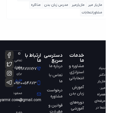
مازیار میر
مازیارمیر
مدرس زبان بدن
مذاکره
مشاورانتخابات
©
خدمات
دسترسی
ارتباط با
ما
سریع
ما
تمامی
مشاوره و
درباره ما
حقوق
بنیاد
09198718767
استراتژی
برای
دکتر
تماس با
انتخاباتی
مازیار
ما
مازیار
09120054873
میر
آموزش
میر،
درخواست
زبان بدن
محفوظ
همراه
مشاوره
است
mazyarmir.com@gmail.com
حرفه‌ای
دوره‌های
قوانین و
-
شما در
آموزشی
مقررارت
2025