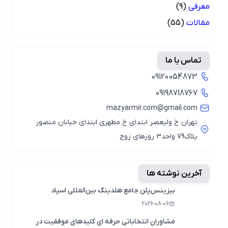
معرفی
(9)
مقالات
(55)
تماس با ما
09120054873
09198718767
mazyarmir.com@gmail.com
تهران خ ولیعصر ابتدای خ مطهری ابتدای خیابان منصور
پلاک79 واحد3 روزهای زوج
آخرین نوشته ها
بیزینس‌پلن جامع هلدینگ بین‌المللی اسپاد
2026-08-06
مشاوران انتخاباتی حرفه ای کلیدهای موفقیت در