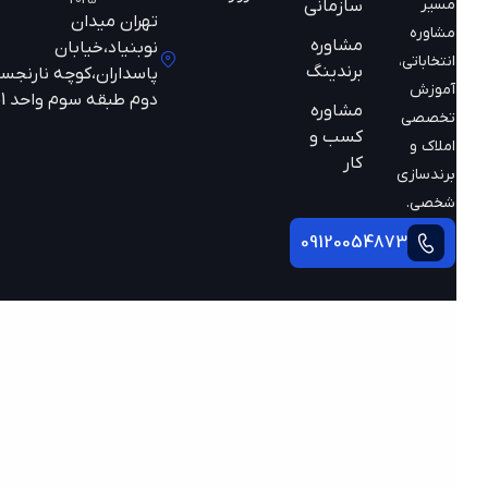
مسیر
سازمانی
تهران میدان
مشاوره
مشاوره
نوبنیاد،خیابان
انتخاباتی،
برندینگ
پاسداران،کوچه نارنجستان
آموزش
دوم طبقه سوم واحد 301
مشاوره
تخصصی
کسب و
املاک و
کار
برندسازی
شخصی.
09120054873