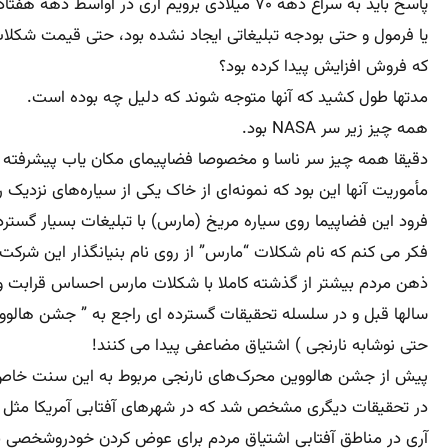
پاسخ باید به سراغ دهه ۷۰ میلادی برویم آری
یا فرمول و حتی بودجه تبلیغاتی ایجاد نشده بود، حتی قیمت شکلات
که فروش افزایش پیدا کرده بود؟
مدتها طول کشید که آنها متوجه شوند که دلیل چه بوده است.
همه چیز زیر سر NASA بود.
دقیقا همه چیز سر ناسا و مخصوصا فضاپیمای مکان یاب پیشرفته نا
مأموریت آنها این بود که نمونه‌ای از خاک یکی از سیاره‌های نزدیک ر
فرود این فضاپیما روی سیاره مریخ (مارس) با تبلیغات بسیار گسترد
فکر می کنم که نام شکلات “مارس” از روی نام بنیانگذار این شرکت
ذهن مردم بیشتر از گذشته کاملا با شکلات مارس احساس قرابت و
سالها قبل و در سلسله تحقیقات گسترده ای راجع به ” جشن هالووی
حتی نوشابه نارنجی ) اشتیاق مضاعفی پیدا می کنند!
پیش از جشن هالووین محرک‌های نارنجی مربوط به این سنت خاص (م
در تحقيقات دیگری مشخص شد که در شهرهای آفتابی آمریکا مثل میا
آری در مناطق آفتابی اشتیاق مردم برای عوض کردن خودروشخصی ب