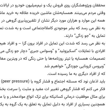
محققان وپژوهشگران روی فروش یک و نیم‌میلیون خودرو در ایالات مختلف روشن نمود که از هر ۸ تا خودروکه مردم می خرن
وقتی مردم می‌بینند همسایه‌شان ماشین خریده علاقه به خرید ماشی
همه این موارد و هزاران مورد دیگر نشان از تلقین‌پذیری گروهی د
به نظر می رسد که بشر موجودی کاملااجتماعی است و به شدت تمایل
تمایل به “جو زدگی” دارند.
به نظر می رسد که شدت این تمایل در افراد برون گرا – و افراد هی
افرادی با تمایلات “اسکیزوئید” و “وسواس جبری” دچار جو زدگی می
تصمیمات همسایه یا تیتر روزنامه‌ها یا حتی رنگی که در ویترین مغاز
“ویروس کرونایی جوزدگی” خواهیم شد
که از افراد دیگری به ما رسیده است.
باید اذعان نود که مسئله اجتماع و فشار گروه یا (peer pressure) پیوسته و فقط جنبه منفی نداشته و ندارد .
فکر می کنم که فشار گروهی تغییر ات مفید و مثبت را سرعت بخشی
برای مثال موفقیتِ درمانیِ کسانیکه برای ترک انواع موادمخدر و ی
همچنین بسیاری از افراد به دلیل تمایل به تعلق به یک گروه به یک