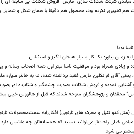
 در اواسط دهه هفتاد میلادی شرکت شکلات سازی “مارس” فروش شکلات‌ بی سابقه 
 هم تغییری نکرده بود، محصول هم دقیقا با همان شکل و شمایل و فرمو
سا بود!
ا به زمین بیاورد یک کار بسیار هیجان انگیز و استثنایی.
ه و زیادی همراه بود و موفقیت ناسا تیتر اول همه اصحاب رسانه و رو
، یعنی آقای فرانکلین مارس فقید برداشته شده، نه به خاطر سیاره ما
 آشنایی نموده و فروش شکلات بصورت چشمگیر و شتابزده ای بصورت ن
ن” محققان و پژوهشگران متوجه شدند که قبل از هالووین خیلی بیشت
ثل کدو تنبل و محرک های نارنجی) افکاررابه سمت‌‌محصولات نارنج
می خیلی راحت‌تر می‌توانید ببینید که همسایه‌تان چه ماشینی دارد 
یشتر می شود،