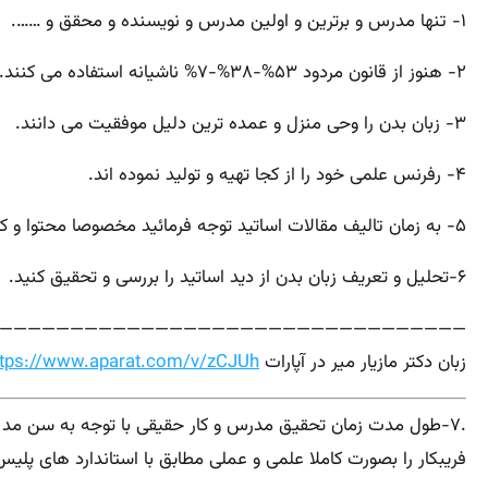
۱- تنها مدرس و برترین و اولین مدرس و نویسنده و محقق و …….
۲- هنوز از قانون مردود ۵۳%-۳۸%-۷% ناشیانه استفاده می کنند.
۳- زبان بدن را وحی منزل و عمده ترین دلیل موفقیت می دانند.
۴- رفرنس علمی خود را از کجا تهیه و تولید نموده اند.
۵- به زمان تالیف مقالات اساتید توجه فرمائید مخصوصا محتوا و کپی بودن آن.
۶-تحلیل و تعریف زبان بدن از دید اساتید را بررسی و تحقیق کنید.
———————————————————————————————————————
زبان دکتر مازیار میر در آپارات
ttps://www.aparat.com/v/zCJUh
.
۷-طول مدت زمان تحقیق مدرس و کار حقیقی با توجه به سن مد نظر قرار دهید در این کارگاه ما علاوه بر تکنیکهایی
فریبکار را بصورت کاملا علمی و عملی
مطابق
با استاندارد های پلیس FBI بشما معرفی خواهیم نم