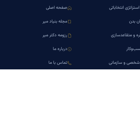
ستراتژی انتخاباتی
صفحه اصلی
ن بدن
مجله بنیاد میر
ره و متقاعدسازی
رزومه دکتر میر
ب‌وکار
درباره ما
 شخصی و سازمانی
تماس با ما
اورین املاک
کلینیک کسب‌وکار دکتر میر