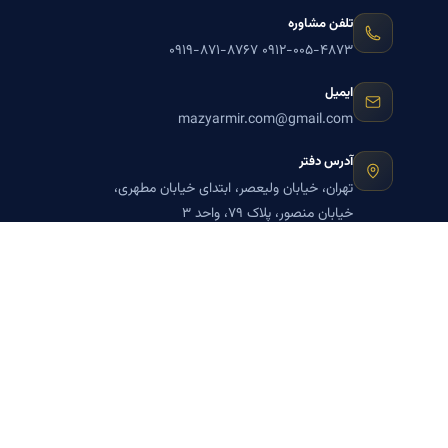
تلفن مشاوره
۰۹۱۹-۸۷۱-۸۷۶۷
۰۹۱۲-۰۰۵-۴۸۷۳
ایمیل
mazyarmir.com@gmail.com
آدرس دفتر
تهران، خیابان ولیعصر، ابتدای خیابان مطهری،
خیابان منصور، پلاک ۷۹، واحد ۳
ساعات پاسخگویی
روزهای زوج
عضویت در خبرنامه بنیاد میر