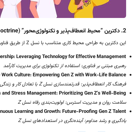
2. دکترین “محیط انعطاف‌پذیر و تکنولوژی‌محور” (Flexible & Tech-Driven Doctrine)
این دکترین به طراحی محیط کاری متناسب با نسل Z از طریق فناوری و انعطاف‌پذیری می‌پردازد.
ership: Leveraging Technology for Effective Management
رهبری مبتنی بر فناوری: استفاده از تکنولوژی برای مدیریت کارآمد
e Work Culture: Empowering Gen Z with Work-Life Balance
فرهنگ کار انعطاف‌پذیر: قدرتمندسازی نسل Z با تعادل کار و زندگی
 and Stress Management: Prioritizing Gen Z’s Well-Being
سلامت روان و مدیریت استرس: اولویت‌بندی رفاه نسل Z
nuous Learning and Growth: Future-Proofing Gen Z Talent
یادگیری و رشد مداوم: آینده‌نگری در استعدادهای نسل Z