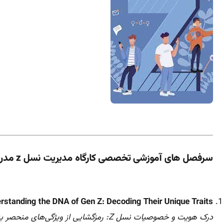
سرفصل های آموزشی تخصصی کارگاه مدیریت نسل z مدرس دکتر مازیارمیر
rstanding the DNA of Gen Z: Decoding Their Unique Traits
درک هویت و خصوصیات نسل Z: رمزگشایی از ویژگی‌های منحصر به فرد آنها