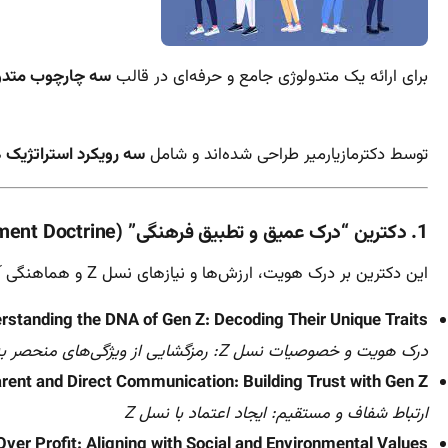
برای ارائه یک متدولوژی جامع و حرفه‌ای در قالب
سه چارچوب متدو
توسط دکترمازیارمیر طراحی شده‌اند و شامل
سه رویکرد استراتژیک
ه
1. دکترین “درک عمیق و تطبیق فرهنگی” (Cultural Alignment Doctrine)
این دکترین بر درک هویت، ارزش‌ها و نیازهای نسل Z و هماهنگی آن با محیط سازمانی تمرکز دارد.
rstanding the DNA of Gen Z: Decoding Their Unique Traits
درک هویت و خصوصیات نسل Z: رمزگشایی از ویژگی‌های منحصر به فرد آنها
rent and Direct Communication: Building Trust with Gen Z
ارتباط شفاف و مستقیم: ایجاد اعتماد با نسل Z
ver Profit: Aligning with Social and Environmental Values