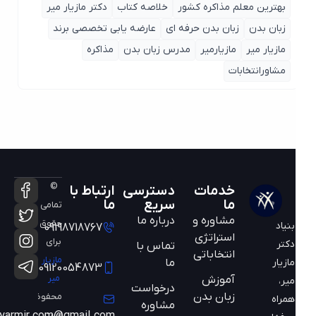
بهترین معلم مذاکره کشور
خلاصه کتاب
دکتر مازیار میر
زبان بدن
زبان بدن حرفه ای
عارضه یابی تخصصی برند
مازیار میر
مازیارمیر
مدرس زبان بدن
مذاکره
مشاورانتخابات
©
خدمات
دسترسی
ارتباط با
ما
سریع
ما
تمامی
مشاوره و
درباره ما
حقوق
بنیاد
09198718767
استراتژی
برای
دکتر
تماس با
انتخاباتی
مازیار
ما
مازیار
09120054873
میر
آموزش
میر،
درخواست
زبان بدن
محفوظ
همراه
مشاوره
است
mazyarmir.com@gmail.com