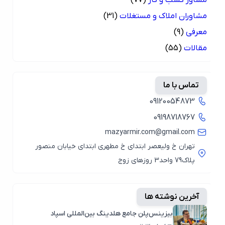
مشاوران املاک و مستغلات
(31)
معرفی
(9)
مقالات
(55)
تماس با ما
09120054873
09198718767
mazyarmir.com@gmail.com
تهران خ ولیعصر ابتدای خ مطهری ابتدای خیابان منصور
پلاک79 واحد3 روزهای زوج
آخرین نوشته ها
بیزینس‌پلن جامع هلدینگ بین‌المللی اسپاد