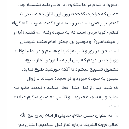
ربیع وارد شدم در حالیکه وی بر جایی بلند نشسته بود.
همین که مرا دید، گفت: «درون این اتاق چه می­بینی؟»
گفتم: «پیراهنی است در وسط اتاق» گفت: «خوب نگاه گن!»
گفتم:« گویا مردی است که به سجده رفته …» گفت: «آیا او
را می­شناسی؟ او موسی بن جعفر، امام هفتم شیعیان
است. من در روز و شب مراقب او هستم و در تمام اوقات،
وی را چنین دیدم که پس از به جا آوردن نماز صبح،
مشغول تسبیح می­شود تا آنکه خورشید طلوع نماید.
سپس به سجده می­رود و در سجده می­ماند تا زوال
خورشید. پس از نماز عشا، افطار می­کند و تجدید وضو می­
نماید و به سجده می­رود. او تا سپیده صبح سرگرم عبادت
است.
۱۰- به عنوان حسن ختام، حدیثی از امام زمان عج الله
تعالی فرجه الشریف درباره نماز نقل می­کنیم. ایشان می­