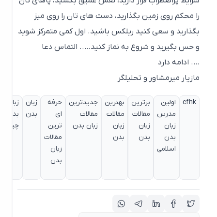
شرایط پراضطراب قرار دارید، نفس عمیق بکشید، پاهای تان
را محکم روی زمین بگذارید، دست های تان را روی میز
بگذارید و سعی کنید ریلکس باشید. اول کمی متمرکز شوید
و حس بگیرید و شروع به نماز کنید….. التماس دعا
…. ادامه دارد
مازیار میرمشاور و تحلیلگر
cfhk
اولین
برترین
بهترین
جدیدترین
حرفه
زبان
زبان
زبا
مدرس
مقالات
مقالات
مقالات
ای
بدن
بدن
بد
زبان
زبان
زبان
زبان بدن
ترین
چیست
چی
بدن
بدن
بدن
مقالات
اسلامی
زبان
بدن