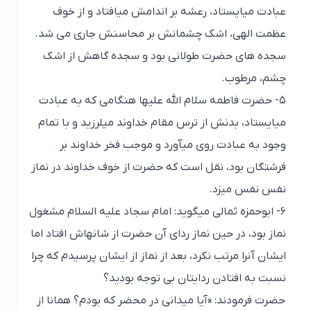
عبادت می­ایستاد، رعشه بر اندامش می­افتاد و از خوف
عظمت الهی، اشک چشمانش بر محاسنش جاری می شد.
سجده های حضرت طولانی بود و سجده گاهش از اشک
چشم، مرطوب.
۵- حضرت فاطمه سلام الله علیها هنگامی که به عبادت
می­ایستاد، بدنش از ترس مقام خداوند می­لرزید و با تمام
وجود به عبادت روی می­آورد و موجب فخر خداوند بر
فرشتگان بود، نقل است که حضرت از خوف خداوند در نماز
نفس نفس می­زد.
۶- ابوحمزه ثمالی می­گوید: امام سجاد علیه السلام مشغول
نماز بود، در حین نماز ردای آن حضرت از شانه­اش افتاد اما
ایشان آنرا مرتب نکرد، بعد از نماز از ایشان پرسیدم که چرا
نسبت به افتادن ردایتان بی توجه بودید؟
حضرت فرمودند: «آیا می­دانی در محضر که بودم؟ همانا از