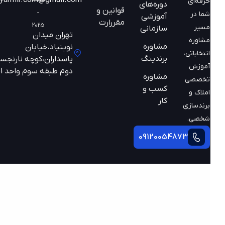
حرفه‌ای
دوره‌های
قوانین و
-
شما در
آموزشی
مقررارت
2025
مسیر
سازمانی
تهران میدان
مشاوره
مشاوره
نوبنیاد،خیابان
انتخاباتی،
برندینگ
پاسداران،کوچه نارنجستان
آموزش
دوم طبقه سوم واحد 301
مشاوره
تخصصی
کسب و
املاک و
کار
برندسازی
شخصی.
09120054873