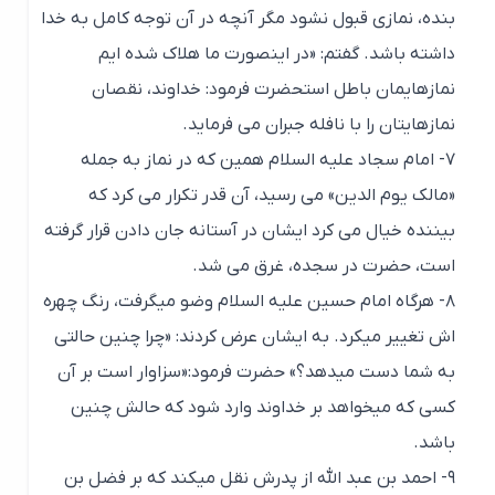
بنده، نمازی قبول نشود مگر آنچه در آن توجه کامل به خدا
داشته باشد. گفتم: «در اینصورت ما هلاک شده ­ایم
نمازهایمان باطل است
حضرت فرمود: خداوند، نقصان
نمازهایتان را با نافله جبران می­ فرماید.
۷- امام سجاد علیه السلام همین که در نماز به جمله
«مالک یوم الدین» می رسید، آن قدر تکرار می کرد که
بیننده خیال می کرد ایشان در آستانه جان دادن قرار گرفته
است، حضرت در سجده، غرق می شد.
۸- هرگاه امام حسین علیه السلام وضو می­گرفت، رنگ چهره
اش تغییر می­کرد. به ایشان عرض کردند: «چرا چنین حالتی
به شما دست می­دهد؟» حضرت فرمود:«سزاوار است بر آن
کسی که می­خواهد بر خداوند وارد شود که حالش چنین
باشد.
۹- احمد بن عبد الله از پدرش نقل می­کند که بر فضل بن