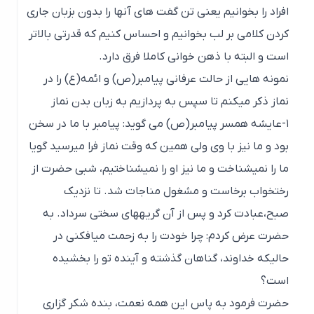
افراد را بخوانیم یعنی تن گفت های آنها را بدون بزبان جاری
کردن کلامی بر لب بخوانیم و احساس کنیم که قدرتی بالاتر
است و البته با ذهن خوانی کاملا فرق دارد.
نمونه هایی از حالت عرفانی پیامبر(ص) و ائمه(ع) را در
نماز ذکر میکنم تا سپس به پردازیم به زبان بدن نماز
۱-عایشه همسر پیامبر(ص) می گوید: پیامبر با ما در سخن
بود و ما نیز با وی ولی همین که وقت نماز فرا می­رسید گویا
ما را نمی­شناخت و ما نیز او را نمی­شناختیم، شبی حضرت از
رختخواب برخاست و مشغول مناجات شد. تا نزدیک
صبح،عبادت کرد و پس از آن گریه­های سختی سرداد. به
حضرت عرض کردم: چرا خودت را به زحمت می­افکنی در
حالیکه خداوند، گناهان گذشته و آینده تو را بخشیده
است؟
حضرت فرمود به پاس این همه نعمت، بنده شکر گزاری