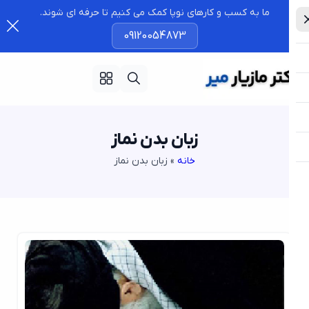
ما به کسب و کارهای نوپا کمک می کنیم تا حرفه ای شوند.
09120054873
زبان بدن نماز
خانه
»
زبان بدن نماز